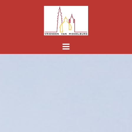
Spring
naar
inhoud